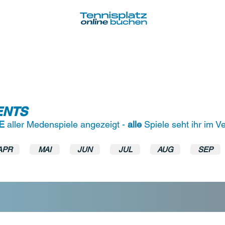
T
TEAMS
TRAINING & TRAINER
MEDIA
VENTS
E
aller Medenspiele angezeigt -
alle
Spiele seht ihr im V
APR
MAI
JUN
JUL
AUG
SEP