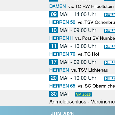
DAMEN
vs. TC RW Hilpoltstein
09
MAI - 14:00 Uhr
HEIM
HERREN 50
vs. TSV Ochenbru
10
MAI - 09:00 Uhr
HEIM
HERREN II
vs. Post SV Nürnber
11
MAI - 10:00 Uhr
HEIM
HERREN 70
vs. TC Hof
17
MAI - 09:00 Uhr
HEIM
HERREN
vs. TSV Lichtenau
20
MAI - 10:00 Uhr
HEIM
HERREN 65
vs. SC Obermiche
30
MAI
VM 2026
Anmeldeschluss - Vereinsmei
JUN 2026