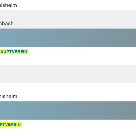
nisheim
embach
AUPTVEREIN
nisheim
PTVEREIN
V