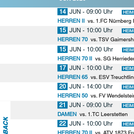
14
JUN
- 09:00 Uhr
HEIM
HERREN II
vs. 1.FC Nürnberg 
15
JUN
- 10:00 Uhr
HEIM
HERREN 70
vs. TSV Gaimers
15
JUN
- 10:00 Uhr
HEIM
HERREN 70 II
vs. SG Herrieden
17
JUN
- 10:00 Uhr
HEIM
HERREN 65
vs. ESV Treuchtli
20
JUN
- 14:00 Uhr
HEIM
HERREN 50
vs. FV Wendelstei
21
JUN
- 09:00 Uhr
HEIM
DAMEN
vs. 1.TC Leerstetten
22
JUN
- 10:00 Uhr
HEIM
HERREN 70 II
vs. ATV 1873 Fr