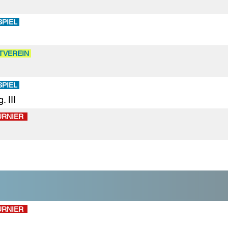
SPIEL
TVEREIN
SPIEL
 III
URNIER
URNIER