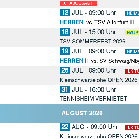
X ABGESAGT
12
JUL
- 09:00 Uhr
HEIM
HERREN
vs. TSV Altenfurt III
18
JUL
- 15:00 Uhr
HAUP
TSV SOMMERFEST 2026
19
JUL
- 09:00 Uhr
HEIM
HERREN II
vs. SV Schwaig/Nbg.
26
JUL
- 09:00 Uhr
LK T
Kleinschwarzelohe OPEN 2026
31
JUL
- 16:00 Uhr
TENNISHEIM VERMIETET
AUGUST 2026
22
AUG
- 09:00 Uhr
LK T
Kleinschwarzelohe OPEN 2026