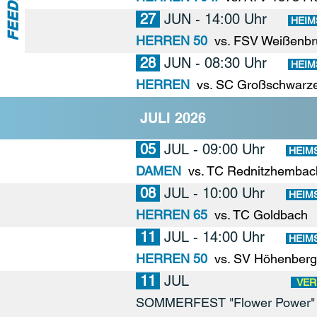
FEEDBACK
27
JUN
- 14:00 Uhr
HEIM
HERREN 50
vs. FSV Weißenbr
28
JUN
- 08:30 Uhr
HEIM
HERREN
vs. SC Großschwarz
JULI 2026
05
JUL
- 09:00 Uhr
HEIM
DAMEN
vs. TC Rednitzhembach
08
JUL
- 10:00 Uhr
HEIM
HERREN 65
vs. TC Goldbach
11
JUL
- 14:00 Uhr
HEIM
HERREN 50
vs. SV Höhenberg
11
JUL
VER
SOMMERFEST "Flower Power"