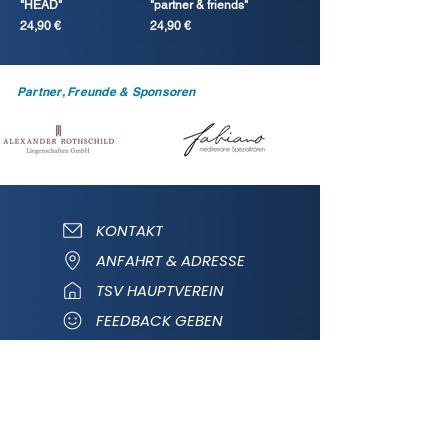
"HEAD"
"partner & friends"
Preis
Preis
24,90 €
24,90 €
Partner, Freunde & Sponsoren
KONTAKT
ANFAHRT & ADRESSE
TSV HAUPTVEREIN
FEEDBACK GEBEN
Folge uns auf Instagram