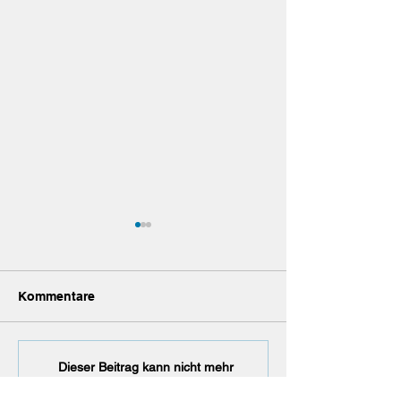
Nachruf
Kommentare
H 70 unterliegt
Dieser Beitrag kann nicht mehr
kommentiert werden. Bitte den
Gaimersheim