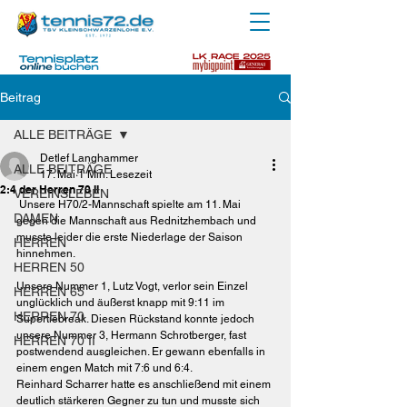
Beitrag
ALLE BEITRÄGE
Detlef Langhammer
ALLE BEITRÄGE
17. Mai
1 Min. Lesezeit
2:4 der Herren 70 II
VEREINSLEBEN
 Unsere H70/2-Mannschaft spielte am 11. Mai 
DAMEN
gegen die Mannschaft aus Rednitzhembach und 
musste leider die erste Niederlage der Saison 
HERREN
hinnehmen.
HERREN 50
Unsere Nummer 1, Lutz Vogt, verlor sein Einzel 
HERREN 65
unglücklich und äußerst knapp mit 9:11 im 
HERREN 70
Supertiebreak. Diesen Rückstand konnte jedoch 
unsere Nummer 3, Hermann Schrotberger, fast 
HERREN 70 II
postwendend ausgleichen. Er gewann ebenfalls in 
einem engen Match mit 7:6 und 6:4.
Reinhard Scharrer hatte es anschließend mit einem 
deutlich stärkeren Gegner zu tun und musste sich 