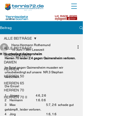
Beitrag
ALLE BEITRÄGE
Hans-Hermann Rothemund
ALLE BEITRÄGE
16. Juni
1 Min. Lesezeit
H 70 unterliegt Gaimersheim
VEREINSLEBEN
Herren 70 leider 2:4 gegen Gaimersheim verloren.
DAMEN
Im Spiel gegen Gaimersheim mussten wir 
HERREN
urlaubsbedingt auf unsere  NR.3 Stephan 
HERREN 50
verzichten.
HERREN 65
Die Einzel
HERREN 70
1    Jürgen		4:6, 2:6
HERREN 70 II
2    Hermann		1:6. 0:6
3    Max			5:7, 2:6  schade gut 
gekämpft , leider verloren.
4    Jörg			1:6, 1:6