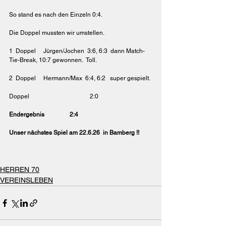
So stand es nach den Einzeln 0:4.
Die Doppel mussten wir umstellen.
1  Doppel     Jürgen/Jochen  3:6, 6:3  dann Match-
Tie-Break, 10:7 gewonnen.  Toll.
2  Doppel     Hermann/Max  6:4, 6:2   super gespielt.
Doppel			2:0
Endergebnis		2:4 
Unser nächstes Spiel am 22.6.26  in Bamberg !!
HERREN 70
VEREINSLEBEN