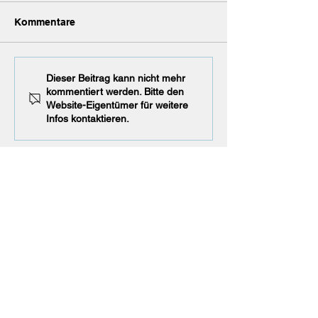
Nachruf
Kommentare
Remis unserer 
Dieser Beitrag kann nicht mehr
kommentiert werden. Bitte den
Website-Eigentümer für weitere
Infos kontaktieren.
Partner, Freunde & Sponsoren
KONTAKT
ANFAHRT & ADRESSE