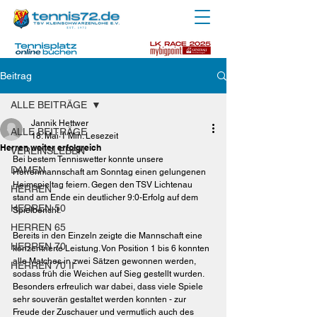
Beitrag
ALLE BEITRÄGE
Jannik Hettwer
ALLE BEITRÄGE
18. Mai
1 Min. Lesezeit
Herren weiter erfolgreich
VEREINSLEBEN
Bei bestem Tenniswetter konnte unsere 
DAMEN
Herrenmannschaft am Sonntag einen gelungenen 
Heimspieltag feiern. Gegen den TSV Lichtenau 
HERREN
stand am Ende ein deutlicher 9:0-Erfolg auf dem 
HERREN 50
Spielbericht.
HERREN 65
Bereits in den Einzeln zeigte die Mannschaft eine 
HERREN 70
konzentrierte Leistung. Von Position 1 bis 6 konnten 
alle Matches in zwei Sätzen gewonnen werden, 
HERREN 70 II
sodass früh die Weichen auf Sieg gestellt wurden. 
Besonders erfreulich war dabei, dass viele Spiele 
sehr souverän gestaltet werden konnten - zur 
Freude der Zuschauer und vermutlich auch des 