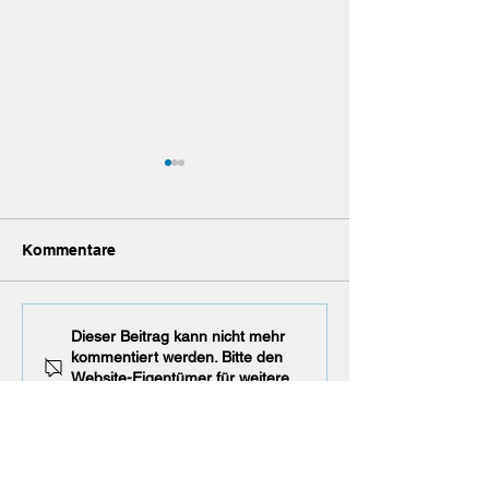
Nachruf
Kommentare
H 70 unterliegt
Dieser Beitrag kann nicht mehr
kommentiert werden. Bitte den
Gaimersheim
Website-Eigentümer für weitere
Infos kontaktieren.