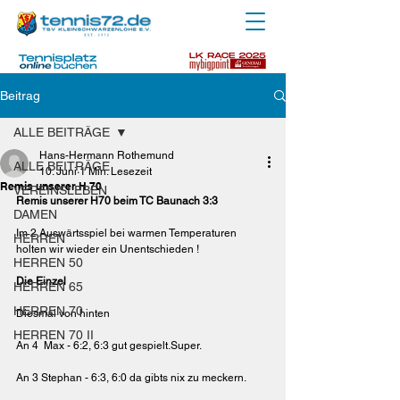
Beitrag
ALLE BEITRÄGE
Hans-Hermann Rothemund
ALLE BEITRÄGE
10. Juni
1 Min. Lesezeit
Remis unserer H 70
VEREINSLEBEN
Remis unserer H70 beim TC Baunach 3:3
DAMEN
Im 2.Auswärtsspiel bei warmen Temperaturen 
HERREN
holten wir wieder ein Unentschieden !
HERREN 50
Die Einzel
HERREN 65
HERREN 70
Diesmal von hinten
HERREN 70 II
An 4  Max - 6:2, 6:3 gut gespielt.Super.
An 3 Stephan - 6:3, 6:0 da gibts nix zu meckern.