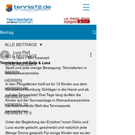
Beitrag
ALLE BEITRÄGE
Luca Ploß
ALLE BEITRÄGE
2. Juni
1 Min. Lesezeit
Tennisferien mit Delia & Luca
VEREINSLEBEN
Spaß und jede menge Bewegung -Tennisferien in 
DAMEN
Kleinschwarzenlohe
HERREN
In den Pfingstferien hieß es für 12 Kinder aus dem 
HERREN 50
Schülertreff Kornburg: Schläger in die Hand und ab 
auf den Tennisplatz! Drei Tage lang durften die 
HERREN 65
Kinder auf der Tennisanlage in Kleinschwarzenlohe 
HERREN 70
die faszinierende Welt des Tennissports 
kennenlernen.
HERREN 70 II
Unter der Begleitung der Erzieher*innen Delia und 
Luca wurde gelacht, geschwitzt und natürlich jede 
Menge Tennis gespielt. Für einige Kinder war es der 