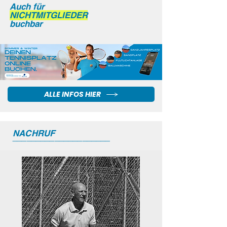
Auch für
NICHTMITGLIEDER
buchbar
ALLE INFOS HIER
NACHRUF
_____________________